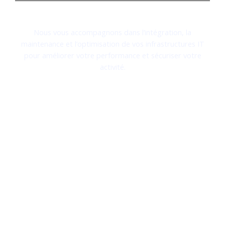
Des solutions technologiques innovantes pour propulser
votre entreprise
Nous vous accompagnons dans l’intégration, la
maintenance et l’optimisation de vos infrastructures IT
pour améliorer votre performance et sécuriser votre
activité.